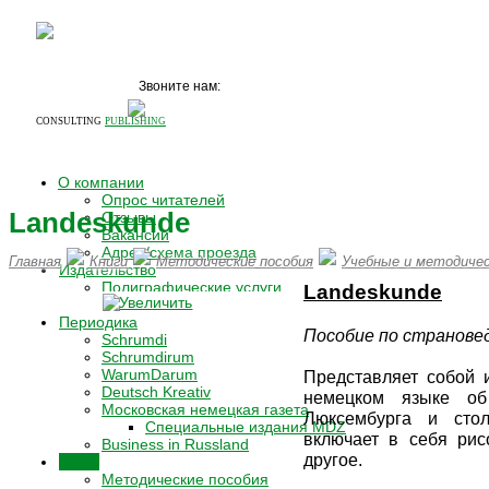
Звоните нам:
+7 (495)
531 68 87
CONSULTING
PUBLISHING
О компании
Опрос читателей
Landeskunde
Отзывы
Вакансии
Адрес/схема проезда
Главная
Книги
Методические пособия
Учебные и методичес
Издательство
Полиграфические услуги
Landeskunde
Издательские услуги
Периодика
Пособие по странове
Schrumdi
Schrumdirum
WarumDarum
Представляет собой 
Deutsch Kreativ
немецком языке об 
Московская немецкая газета
Люксембурга и сто
Специальные издания MDZ
включает в себя рис
Business in Russland
другое.
Книги
Методические пособия