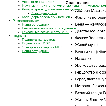
Антологии / каталоги
Содержание
Научные и научно-популярные издания, путеводител
Литературно-художественные издания
Австрия (Австри
Книги для детей
Календарь российских немцев
Факты из истори
Рекламодателям
Вена — жемчужи
Наши сотрудники
Рекламные возможности журналов
Детство Моцарта
Рекламные возможности MDZ
Подписка
Феликс Зальтен -
Подписка на журналы
Подписка на MDZ
Живой музей
Электронная версия MDZ
Наши сотрудники
Венские кофейни
Извозчик
Языковая загадк
Герцогство Люкс
Город Люксембур
История Люксем
Великий герцог Г
Жители Люксемб