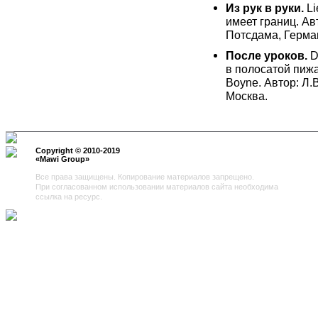
Из рук в руки.
Li
имеет границ. Ав
Потсдама, Герма
После уроков.
D
в полосатой пиж
Boyne. Автор: Л
Моск
Copyright © 2010-2019
«
Mawi Group
»
Все права защищены. Копирование материалов запрещено.
При согласованном использовании материалов сайта необходима
ссылка на ресурс.