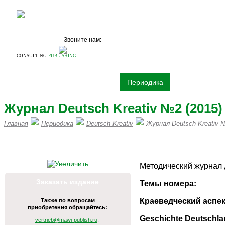
Звоните нам:
+7 (495)
531 68 87
CONSULTING
PUBLISHING
О компании
Издательство
Периодика
Книги
Рек
Журнал Deutsch Kreativ №2 (2015)
Главная
Периодика
Deutsch Kreativ
Журнал Deutsch Kreativ №
ПИШИТЕ НАМ НА vertrieb@mawi
Методический журнал 
Заказать издание
Темы номера:
Краеведческий аспек
Также по вопросам
приобретения обращайтесь:
Geschichte Deutschla
vertrieb@mawi-publish.ru
,