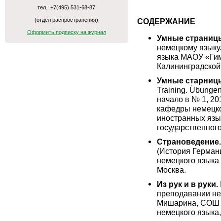
тел.: +7(495) 531-68-87
(отдел распространения)
СОДЕРЖАНИЕ
Оформить подписку на журнал
Умные страниц
немецкому языку.
языка МАОУ «Гим
Калининградской
Умные старниц
Training. Übunge
начало в № 1, 201
кафедры немецко
иностранных язы
государственного
Страноведение
(История Германии
немецкого языка
Москва.
Из рук и в руки.
преподавании нем
Мишарина, СОШ 
немецкого языка,