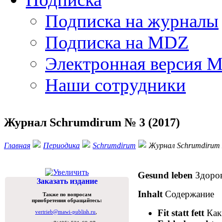
Подписка на журналы
Подписка на MDZ
Электронная версия 
Наши сотрудники
Журнал Schrumdirum № 3 (2017)
Главная
Периодика
Schrumdirum
Журнал Schrumdirum 
ПИШИТЕ НАМ НА vertrieb@mawi-publish.ru
Gesund leben
Здоро
Заказать издание
Inhalt
Содержание
Также по вопросам
приобретения обращайтесь:
Fit
statt
fett
Как
vertrieb@mawi-publish.ru
,