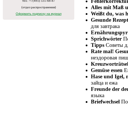
Fehlerkorrektu
тел.: +7(495) 531-68-87
Alles mit Maß 
(отдел распространения)
Weißt du, was 
Оформить подписку на журнал
Gesunde Rezep
для завтрака
Ernährungspy
Sprichwörter
П
Tipps
Советы дл
Rate
mal!
Ges
нездоровая пищ
Kreuzworträtse
Gemüse essen
Е
Hase
und
Igel,
зайца и ежа
Freunde der de
языка
Briefwechsel
По