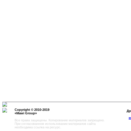
Copyright © 2010-2019
Другие
«
Mawi Group
»
m
Все права защищены. Копирование материалов запрещено.
При согласованном использовании материалов сайта
необходима ссылка на ресурс.