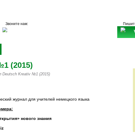
Звоните нам:
Пишит
+7 (495)
531 68 87
Книги
Рекламодателям
Подписка
№1 (2015)
 Deutsch Kreativ №1 (2015)
А vertrieb@mawi-publish.ru
еский журнал для учителей немецкого языка
омера:
ткрытия» нового знания
iz