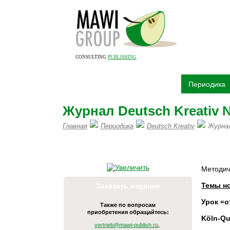
CONSULTING
PUBLISHING
О компании
Издательство
Периодика
Журнал Deutsch Kreativ 
Главная
Периодика
Deutsch Kreativ
Журнал
ПИШИТЕ НАМ Н
Методич
Темы н
Заказать издание
Урок «о
Также по вопросам
приобретения обращайтесь:
Köln-Qu
vertrieb@mawi-publish.ru
,