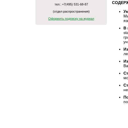
СОДЕР
тел.: +7(495) 531-68-87
У
(отдел распространения)
Ми
Оформить подписку на журнал
яз
В 
st
гр
ун
Из
ле
Из
Ва
С
мо
С
не
П
по