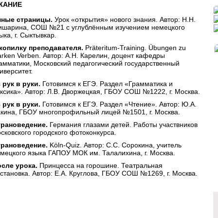
ЖАНИЕ
мные страницы.
Урок «открытия» нового знания. Автор: Н.Н.
шарина, СОШ №21 с углублённым изучением немецкого
ыка, г. Сыктывкар.
копилку преподавателя.
Präteritum-Training. Übungen zu
arken Verben. Автор: А.Н. Карелин, доцент кафедры
амматики, Московский педагогический государственный
иверситет.
 рук в руки.
Готовимся к ЕГЭ. Раздел «Грамматика и
ксика». Автор: Л.В. Дворжецкая, ГБОУ СОШ №1222, г. Москва.
 рук в руки.
Готовимся к ЕГЭ. Раздел «Чтение». Автор: Ю.А.
кина, ГБОУ многопрофильный лицей №1501, г. Москва.
трановедение.
Германия глазами детей. Работы участвников
сковского городского фотоконкурса.
трановедение.
Köln-Quiz. Автор: С.С. Сорокина, учитель
мецкого языка ГАПОУ МОК им. Талалихина, г. Москва.
осле урока.
Принцесса на горошине. Театральная
становка. Автор: Е.А. Круглова, ГБОУ СОШ №1269, г. Москва.