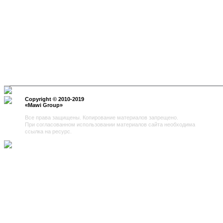
Copyright © 2010-2019
«
Mawi Group
»
Все права защищены. Копирование материалов запрещено.
При согласованном использовании материалов сайта необходима
ссылка на ресурс.