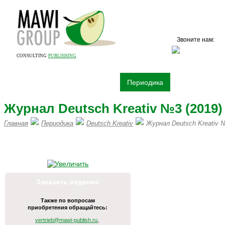
Звоните нам:
+7 (
CONSULTING
PUBLISHING
О компании
Издательство
Периодика
Книги
Рек
Журнал Deutsch Kreativ №3 (2019)
Главная
Периодика
Deutsch Kreativ
Журнал Deutsch Kreativ №
ПИШИТЕ НАМ НА vertrieb@mawi
Заказать издание
Также по вопросам
приобретения обращайтесь:
vertrieb@mawi-publish.ru
,