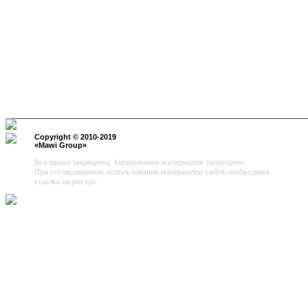
Copyright © 2010-2019
«
Mawi Group
»
Все права защищены. Копирование материалов запрещено.
При согласованном использовании материалов сайта необходима
ссылка на ресурс.