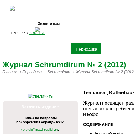
Звоните нам:
+7 (495)
531 68 87
CONSULTING
PUBLISHING
О компании
Издательство
Периодика
Книги
Рек
Журнал Schrumdirum № 2 (2012)
Главная
Периодика
Schrumdirum
Журнал Schrumdirum № 2 (2012
ПИШИТЕ НАМ НА vertrieb@mawi
Teehäuser, Kaffeehäu
Журнал посвящен разл
Заказать издание
пользе их употреблени
и кофе
Также по вопросам
приобретения обращайтесь:
СОДЕРЖАНИЕ
vertrieb@mawi-publish.ru
,
Ночной кофе