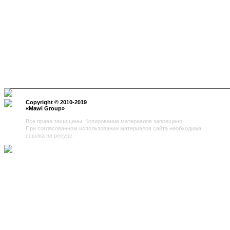
Copyright © 2010-2019
«
Mawi Group
»
Все права защищены. Копирование материалов запрещено.
При согласованном использовании материалов сайта необходима
ссылка на ресурс.