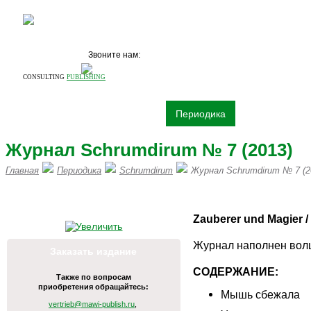
Звоните нам:
+7 (495)
531 68 87
CONSULTING
PUBLISHING
О компании
Издательство
Периодика
Книги
Рек
Журнал Schrumdirum № 7 (2013)
Главная
Периодика
Schrumdirum
Журнал Schrumdirum № 7 (2
ПИШИТЕ НАМ НА vertrieb@mawi
Zauberer und Magier
Журнал наполнен вол
Заказать издание
СОДЕРЖАНИЕ:
Также по вопросам
приобретения обращайтесь:
Мышь сбежала
vertrieb@mawi-publish.ru
,