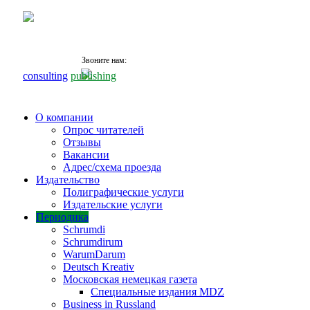
Звоните нам:
+7 (495)
531 68 87
consulting
publishing
О компании
Опрос читателей
Отзывы
Вакансии
Адрес/схема проезда
Издательство
Полиграфические услуги
Издательские услуги
Периодика
Schrumdi
Schrumdirum
WarumDarum
Deutsch Kreativ
Московская немецкая газета
Специальные издания MDZ
Business in Russland