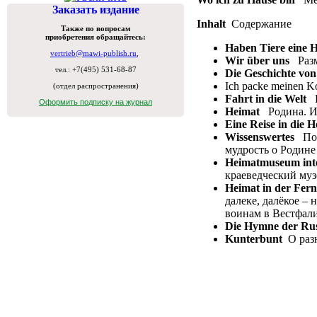
Заказать издание
Inhalt
Содержание
Также по вопросам
приобретения обращайтесь:
Haben
Tiere
eine
H
vertrieb@mawi-publish.ru
,
Wir ü
ber
uns
Разм
тел.: +7(495) 531-68-87
Die Geschichte von
Ich packe meinen 
(отдел распространения)
Fahrt in die Welt
В
Оформить подписку на журнал
Heimat
Родина. 
Eine
Reise
in
die
H
Wissenswertes
Позн
мудрость о Родине
Heimatmuseum
in
краеведческий муз
Heimat
in
der
Fern
далеке, далёкое –
воинам в Вестфал
Die
Hymne
der
Ru
Kunterbunt
О раз