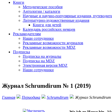
Книги
Методические пособия
Антологии / каталоги
Научные и научно-популярные издания, путеводит
Литературно-художественные издания
Книги для детей
Календарь российских немцев
Рекламодателям
Наши сотрудники
Рекламные возможности журналов
Рекламные возможности MDZ
Подписка
Подписка на журналы
Подписка на MDZ
Электронная версия MDZ
Наши сотрудники
Журнал Schrumdirum № 1 (2019)
Главная
Периодика
Schrumdirum
Журнал Schrumdirum 
ПИШИТЕ НАМ НА vertrieb@mawi-publish.ru
Wo ich zu Hause bin
Ме