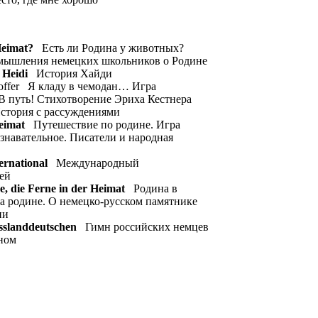
eimat?
Есть ли Родина у животных?
ышления немецких школьников о Родине
 Heidi
История Хайди
Koffer Я кладу в чемодан… Игра
 путь! Стихотворение Эриха Кестнера
История с рассуждениями
eimat
Путешествие по родине. Игра
авательное. Писатели и народная
ternational
Международный
ей
e,
die
Ferne
in
der
Heimat
Родина в
 на родине. О немецко-русском памятнике
ии
sslanddeutschen
Гимн российских немцев
ном