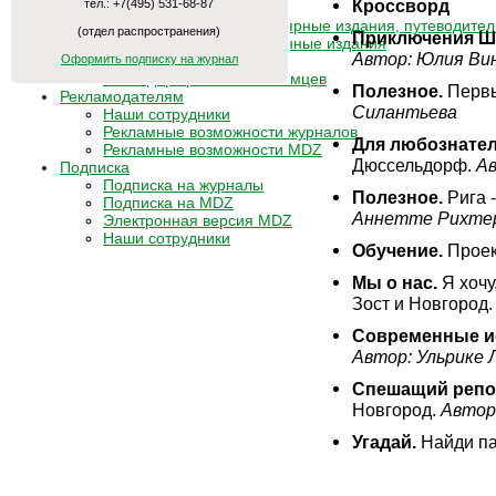
Кроссворд
тел.: +7(495) 531-68-87
Антологии / каталоги
Научные и научно-популярные издания, путеводител
(отдел распространения)
Приключения Ш
Литературно-художественные издания
Автор: Юлия Ви
Оформить подписку на журнал
Книги для детей
Календарь российских немцев
Полезное.
Первы
Рекламодателям
Силантьева
Наши сотрудники
Рекламные возможности журналов
Для любознате
Рекламные возможности MDZ
Дюссельдорф.
Ав
Подписка
Подписка на журналы
Полезное.
Рига 
Подписка на MDZ
Аннетте Рихте
Электронная версия MDZ
Наши сотрудники
Обучение.
Проек
Мы о нас.
Я хочу
Зост и Новгород
Современные и
Автор: Ульрике 
Спешащий репо
Новгород.
Автор
Угадай.
Найди па