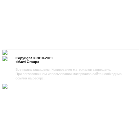
Copyright © 2010-2019
«
Mawi Group
»
Все права защищены. Копирование материалов запрещено.
При согласованном использовании материалов сайта необходима
ссылка на ресурс.