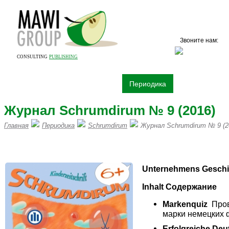
Звоните нам:
+7 (
CONSULTING
PUBLISHING
О компании
Издательство
Периодика
Книги
Рек
Журнал Schrumdirum № 9 (2016)
Главная
Периодика
Schrumdirum
Журнал Schrumdirum № 9 (2
ПИШИТЕ НАМ НА vertrieb@mawi
Unternehmens
Geschi
Inhalt
Содержание
Markenquiz
Пров
марки немецких 
Erfolgreiche De