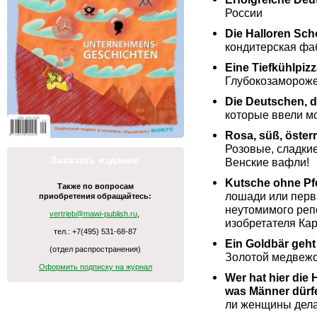
России
Die Halloren Sc
кондитерская фа
Eine Tiefkühlpizz
Глубокозамороже
Die Deutschen, d
которые ввели м
Rosa, süß, öster
Розовые, сладкие
Заказать издание
Венские вафли!
Kutsche ohne Pfe
Также по вопросам
лошади или перв
приобретения обращайтесь:
неутомимого реп
vertrieb@mawi-publish.ru
,
изобретателя Кар
тел.: +7(495) 531-68-87
Ein Goldbär geht
(отдел распространения)
Золотой медвежо
Оформить подписку на журнал
Wer hat hier die
was Männer dür
ли женщины дела