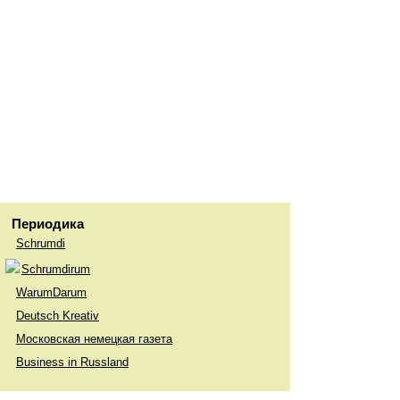
sh.ru
Периодика
Schrumdi
Schrumdirum
WarumDarum
Deutsch Kreativ
Московская немецкая газета
Business in Russland