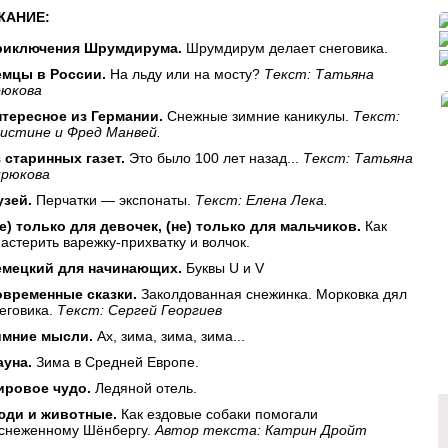
ЖАНИЕ:
риключения Шрумдирума.
Шрумдирум делает снеговика.
емцы в России.
На льду или на мосту?
Текст:
Татьяна
рюкова
тересное из Германии.
Снежные зимние каникулы.
Текст:
истине и Фред Манвей.
 старинных газет.
Это было 100 лет назад...
Текст: Татьяна
ирюкова
зей.
Перчатки — экспонаты.
Текст: Елена Лека.
е) только для девочек, (не) только для мальчиков.
Как
астерить варежку-прихватку и волчок.
емецкий для начинающих.
Буквы U и V
овременные сказки.
Заколдованная снежинка. Морковка дял
еговика.
Текст: Сергей Георгиев
имние мысли.
Ах, зима, зима, зима...
уна.
Зима в Средней Европе.
ировое чудо.
Ледяной отель.
юди и животные.
Как ездовые собаки помогали
снеженному Шёнбергу.
Автор текста: Катрин Дройт