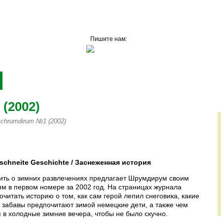
Пишите нам:
vertrieb@mawi-publi
8 87
Книги
Рекламодателям
Подписка
(2002)
chrumdirum №1 (2002)
А vertrieb@mawi-publish.ru
schneite
Geschichte
/ Заснеженная история
ить о зимних развлечениях предлагает Шрумдирум своим
ям в первом номере за 2002 год. На страницах журнала
читать историю о том, как сам герой лепил снеговика, какие
 забавы предпочитают зимой немецкие дети, а также чем
я в холодные зимние вечера, чтобы не было скучно.