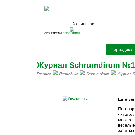
Звоните нам:
+7 (495)
531 6
CONSULTING
PUBLISHING
О компании
Издательство
Периодика
Журнал Schrumdirum №1 
Главная
Периодика
Schrumdirum
Журнал S
ПИШИТЕ НАМ Н
Eine
ver
Поговор
читател
можно по
веселые
занятьс