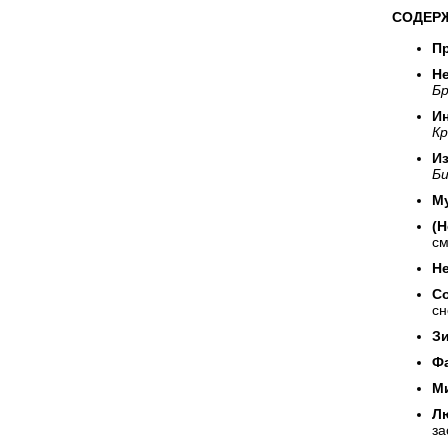
СОДЕР
П
Н
Б
Ин
Кр
Из
Б
Му
(Н
см
Н
С
сн
З
Фа
М
Л
за