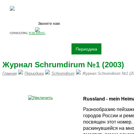
Звоните нам:
+7 (495)
531 68 87
CONSULTING
PUBLISHING
О компании
Издательство
Периодика
Книги
Рек
Журнал Schrumdirum №1 (2003)
Главная
Периодика
Schrumdirum
Журнал Schrumdirum №1 (20
ПИШИТЕ НАМ НА vertrieb@mawi
Russland - mein Heim
Разнообразию пейзаже
городов России и реме
посвящен этот номер.
раскинувшейся на мно