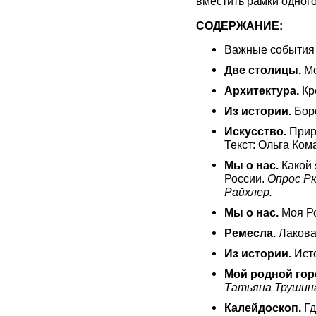
вместить рамки одног
СОДЕРЖАНИЕ:
Важные события 
Две столицы.
Мо
Архитектура.
Кр
Из истории.
Бор
Искусство.
Прир
Текст: Ольга Ком
Мы о нас.
Какой 
России.
Опрос Р
Райхлер.
Мы о нас.
Моя Ро
Ремесла.
Лакова
Из истории.
Исто
Мой родной гор
Татьяна Трушин
Калейдоскоп.
Гд