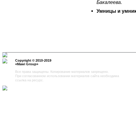
Бакалеева.
Умницы и умни
Copyright © 2010-2019
«
Mawi Group
»
Все права защищены. Копирование материалов запрещено.
При согласованном использовании материалов сайта необходима
ссылка на ресурс.