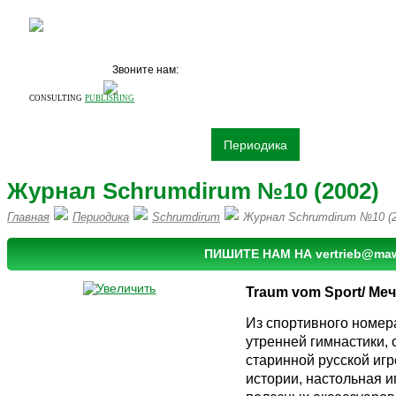
Звоните нам:
+7 (495)
531 68 87
CONSULTING
PUBLISHING
О компании
Издательство
Периодика
Книги
Рек
Журнал Schrumdirum №10 (2002)
Главная
Периодика
Schrumdirum
Журнал Schrumdirum №10 (2
ПИШИТЕ НАМ НА vertrieb@mawi
Traum vom Sport/
Ме
Из спортивного номер
утренней гимнастики, 
старинной русской игр
истории, настольная и