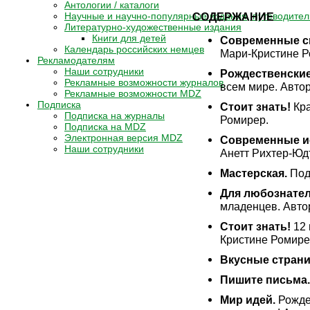
Антологии / каталоги
Научные и научно-популярные издания, путеводител
СОДЕРЖАНИЕ
Литературно-художественные издания
Книги для детей
Современные ск
Календарь российских немцев
Мари-Кристине Р
Рекламодателям
Наши сотрудники
Рождественские
Рекламные возможности журналов
всем мире. Авто
Рекламные возможности MDZ
Подписка
Стоит знать!
Кр
Подписка на журналы
Ромирер.
Подписка на MDZ
Электронная версия MDZ
Современные и
Наши сотрудники
Анетт Рихтер-Юдт
Мастерская.
Поде
Для любознате
младенцев. Авто
Стоит знать!
12 
Кристине Ромире
Вкусные страни
Пишите письма.
Мир идей.
Рождес