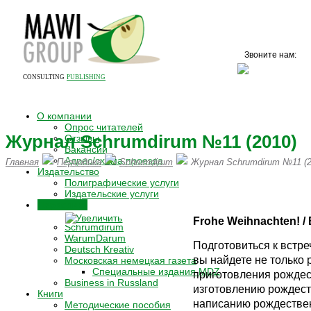
Звоните нам:
+7 (
CONSULTING
PUBLISHING
О компании
Опрос читателей
Журнал Schrumdirum №11 (2010)
Отзывы
Вакансии
Адрес/схема проезда
Главная
Периодика
Schrumdirum
Журнал Schrumdirum №11 (2
Издательство
Полиграфические услуги
ПИШИТЕ НАМ НА vertrieb@mawi
Издательские услуги
Периодика
Schrumdi
Frohe Weihnachten! /
Schrumdirum
WarumDarum
Подготовиться к встр
Deutsch Kreativ
вы найдете не только 
Московская немецкая газета
Специальные издания MDZ
приготовления рождес
Business in Russland
изготовлению рождест
Книги
написанию рождествен
Методические пособия