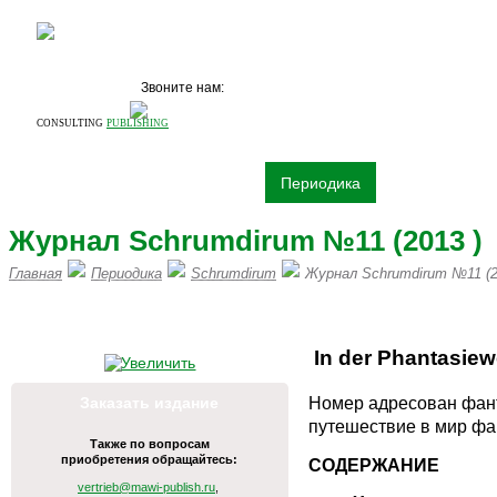
Звоните нам:
+7 (495)
531 68 87
CONSULTING
PUBLISHING
О компании
Издательство
Периодика
Книги
Рек
Журнал Schrumdirum №11 (2013 )
Главная
Периодика
Schrumdirum
Журнал Schrumdirum №11 (2
ПИШИТЕ НАМ НА vertrieb@mawi
In der Phantasie
Номер адресован фант
Заказать издание
путешествие в мир фан
Также по вопросам
приобретения обращайтесь:
СОДЕРЖАНИЕ
vertrieb@mawi-publish.ru
,