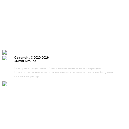
Copyright © 2010-2019
«
Mawi Group
»
Все права защищены. Копирование материалов запрещено.
При согласованном использовании материалов сайта необходима
ссылка на ресурс.