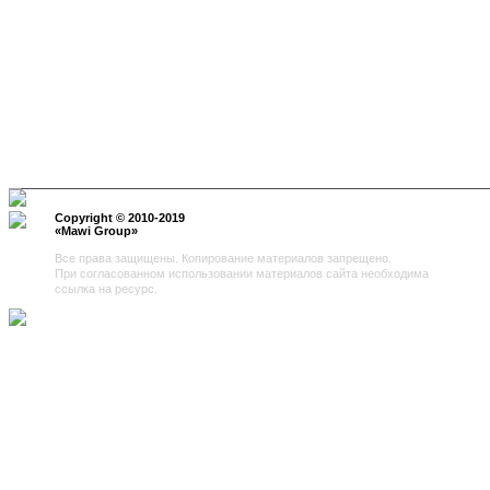
Copyright © 2010-2019
«
Mawi Group
»
Все права защищены. Копирование материалов запрещено.
При согласованном использовании материалов сайта необходима
ссылка на ресурс.