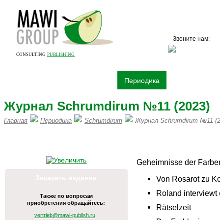
Звоните нам:
+7 (
CONSULTING
PUBLISHING
О компании
Издательство
Периодика
Книги
Рек
Журнал Schrumdirum №11 (2023)
Главная
Периодика
Schrumdirum
Журнал Schrumdirum №11 (2
ПИШИТЕ НАМ НА vertrieb@mawi
Geheimnisse der Farbe
Заказать издание
Von Rosarot zu K
Roland interviewt
Также по вопросам
приобретения обращайтесь:
Rätselzeit
vertrieb@mawi-publish.ru
,