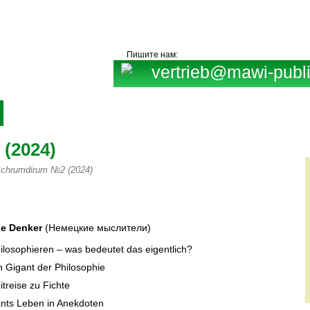
Пишите нам:
vertrieb@mawi-publi
8 87
Книги
Рекламодателям
Подписка
(2024)
chrumdirum №2 (2024)
А vertrieb@mawi-publish.ru
he Denker
(Немецкие мыслители)
ilosophieren – was bedeutet das eigentlich?
n Gigant der Philosophie
itreise zu Fichte
nts Leben in Anekdoten