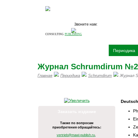
Звоните нам:
+7 (495)
531 6
CONSULTING
PUBLISHING
О компании
Издательство
Периодика
Журнал Schrumdirum №2 
Главная
Периодика
Schrumdirum
Журнал S
ПИШИТЕ НАМ Н
Deutsc
Ph
Заказать издание
Ei
Также по вопросам
Ze
приобретения обращайтесь:
Ka
vertrieb@mawi-publish.ru
,