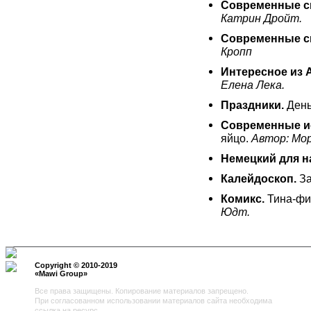
Современные ск
Катрин Дройт.
Современные ск
Кропп
Интересное из 
Елена Лека.
Праздники.
День
Современные и
яйцо.
Автор: Мо
Немецкий для 
Калейдоскоп
.
За
Комикс.
Тина-фи
Юдт.
Copyright © 2010-2019
«
Mawi Group
»
Все права защищены. Копирование материалов запрещено.
При согласованном использовании материалов сайта необходима
ссылка на ресурс.