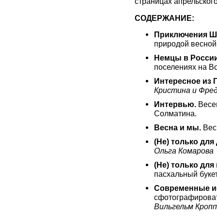
страницах апрельског
СОДЕРЖАНИЕ:
Приключения Ш
природой весной
Немцы в Росси
поселениях на Во
Интересное из 
Кристина и Фред
Интервью.
Весен
Солматина.
Весна и мы.
Вес
(Не) только для
Ольга Комарова
(Не) только для
пасхальный буке
Современные и
сфотографироват
Вильгельм Кропп