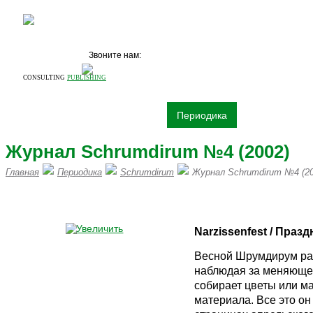
Звоните нам:
+7 (495)
531 68 87
CONSULTING
PUBLISHING
О компании
Издательство
Периодика
Книги
Рек
Журнал Schrumdirum №4 (2002)
Главная
Периодика
Schrumdirum
Журнал Schrumdirum №4 (20
ПИШИТЕ НАМ НА vertrieb@mawi
Narzissenfest
/ Празд
Весной Шрумдирум ра
наблюдая за меняющей
собирает цветы или ма
материала. Все это он