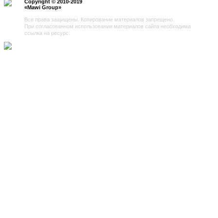
Copyright © 2010-2019
«
Mawi Group
»
Все права защищены. Копирование материалов запрещено.
При согласованном использовании материалов сайта необходима
ссылка на ресурс.