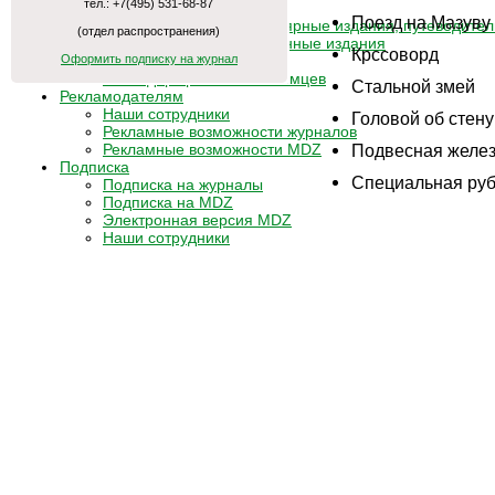
тел.: +7(495) 531-68-87
Антологии / каталоги
Поезд на Мазуву
Научные и научно-популярные издания, путеводител
(отдел распространения)
Литературно-художественные издания
Крссоворд
Оформить подписку на журнал
Книги для детей
Календарь российских немцев
Cтальной змей
Рекламодателям
Наши сотрудники
Головой об стену
Рекламные возможности журналов
Рекламные возможности MDZ
Подвесная желез
Подписка
Специальная руб
Подписка на журналы
Подписка на MDZ
Электронная версия MDZ
Наши сотрудники