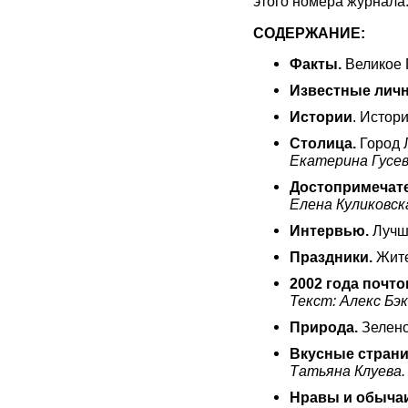
этого номера журнала
СОДЕРЖАНИЕ:
Факты.
Великое 
Известные личн
Истории
. Истор
Столица.
Город 
Екатерина Гусев
Достопримечат
Елена Куликовск
Интервью.
Лучша
Праздники.
Жите
2002 года почто
Текст: Алекс Бэк
Природа.
Зелено
Вкусные страни
Татьяна Клуева.
Нравы и обыча