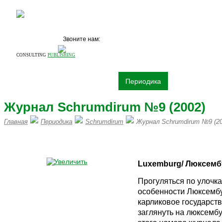
Звоните нам:
+7 (495)
531 68 87
CONSULTING
PUBLISHING
О компании
Издательство
Периодика
Книги
Рек
Журнал Schrumdirum №9 (2002)
Главная
Периодика
Schrumdirum
Журнал Schrumdirum №9 (20
ПИШИТЕ НАМ НА vertrieb@mawi
Luxemburg/
Люксемб
Прогуляться по улочк
особенности Люксембур
карликовое государств
заглянуть на люксемб