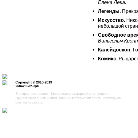
Елена Лека.
Легенды.
Прекра
Искусство.
Нико
небольшой стран
Свободное врем
Вильгельм Кропп
Калейдоскоп.
Г
Комикс.
Рыцарск
Copyright © 2010-2019
«
Mawi Group
»
Все права защищены. Копирование материалов запрещено.
При согласованном использовании материалов сайта необходима
ссылка на ресурс.